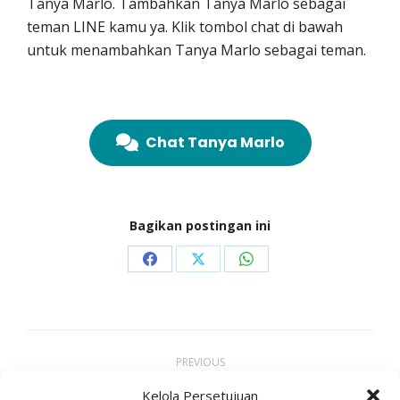
Tanya Marlo. Tambahkan Tanya Marlo sebagai
teman LINE kamu ya. Klik tombol chat di bawah
untuk menambahkan Tanya Marlo sebagai teman.
Chat Tanya Marlo
Bagikan postingan ini
Share
Share
Share
on
on
on
Facebook
X
WhatsApp
Project
PREVIOUS
navigation
Apakah Orang Dengan HIV Berisiko
Kelola Persetujuan