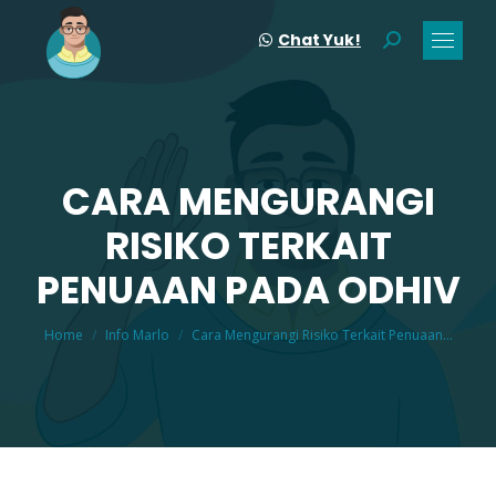
Chat Yuk!
Search:
CARA MENGURANGI
RISIKO TERKAIT
You are here:
PENUAAN PADA ODHIV
Home
Info Marlo
Cara Mengurangi Risiko Terkait Penuaan…