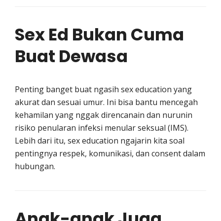
Sex Ed Bukan Cuma
Buat Dewasa
Penting banget buat ngasih sex education yang
akurat dan sesuai umur. Ini bisa bantu mencegah
kehamilan yang nggak direncanain dan nurunin
risiko penularan infeksi menular seksual (IMS).
Lebih dari itu, sex education ngajarin kita soal
pentingnya respek, komunikasi, dan consent dalam
hubungan.
Anak-anak Juga