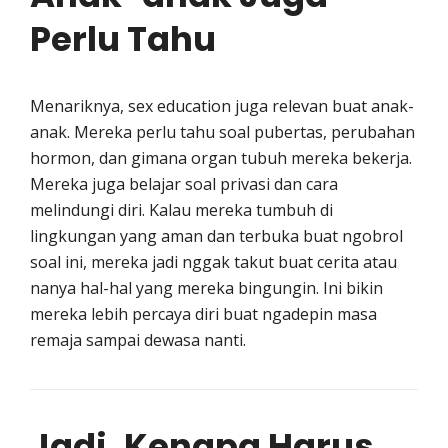
Perlu Tahu
Menariknya, sex education juga relevan buat anak-
anak. Mereka perlu tahu soal pubertas, perubahan
hormon, dan gimana organ tubuh mereka bekerja.
Mereka juga belajar soal privasi dan cara
melindungi diri. Kalau mereka tumbuh di
lingkungan yang aman dan terbuka buat ngobrol
soal ini, mereka jadi nggak takut buat cerita atau
nanya hal-hal yang mereka bingungin. Ini bikin
mereka lebih percaya diri buat ngadepin masa
remaja sampai dewasa nanti.
Jadi, Kenapa Harus