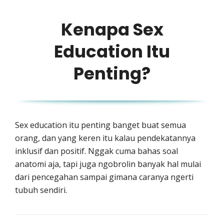
Kenapa Sex
Education Itu
Penting?
Sex education itu penting banget buat semua
orang, dan yang keren itu kalau pendekatannya
inklusif dan positif. Nggak cuma bahas soal
anatomi aja, tapi juga ngobrolin banyak hal mulai
dari pencegahan sampai gimana caranya ngerti
tubuh sendiri.