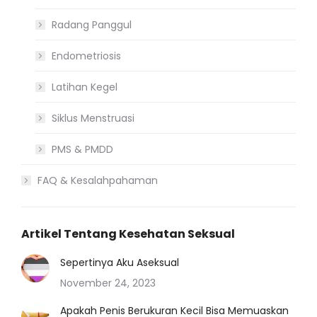
Radang Panggul
Endometriosis
Latihan Kegel
Siklus Menstruasi
PMS & PMDD
FAQ & Kesalahpahaman
Artikel Tentang Kesehatan Seksual
Sepertinya Aku Aseksual
November 24, 2023
Apakah Penis Berukuran Kecil Bisa Memuaskan