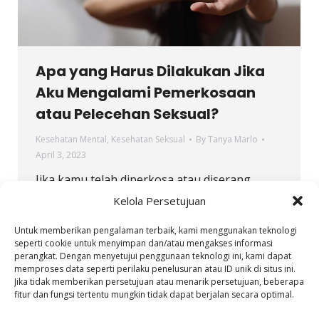
Apa yang Harus Dilakukan Jika
Aku Mengalami Pemerkosaan
atau Pelecehan Seksual?
Kesehatan Mental
,
Kesehatan Seksual
By
Tanya Marlo
April 3, 2023
Jika kamu telah diperkosa atau diserang
secara seksual, kamu tidak harus melalui ini
Kelola Persetujuan
sendirian. Ingat, itu bukan salah kamu.
Untuk memberikan pengalaman terbaik, kami menggunakan teknologi
seperti cookie untuk menyimpan dan/atau mengakses informasi
perangkat. Dengan menyetujui penggunaan teknologi ini, kami dapat
memproses data seperti perilaku penelusuran atau ID unik di situs ini.
Jika tidak memberikan persetujuan atau menarik persetujuan, beberapa
fitur dan fungsi tertentu mungkin tidak dapat berjalan secara optimal.