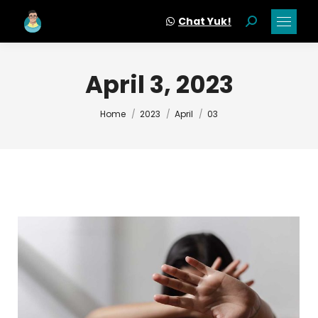
Chat Yuk!
Search:
April 3, 2023
You are here:
Home
2023
April
03