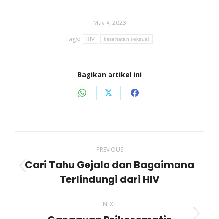
May 4, 2023
Tags:
HIV
kesehatan seksual
Bagikan artikel ini
Share
Share
Share
on
on
on
WhatsApp
X
Facebook
Post
PREVIOUS
navigation
Cari Tahu Gejala dan Bagaimana
Previous
Terlindungi dari HIV
post:
NEXT
Next